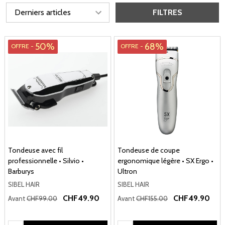
FILTRES
50%
68%
OFFRE -
OFFRE -
Tondeuse avec fil
Tondeuse de coupe
professionnelle • Silvio •
ergonomique légère • SX Ergo •
Barburys
Ultron
SIBEL HAIR
SIBEL HAIR
CHF49.90
CHF49.90
Avant
CHF99.00
Avant
CHF155.00