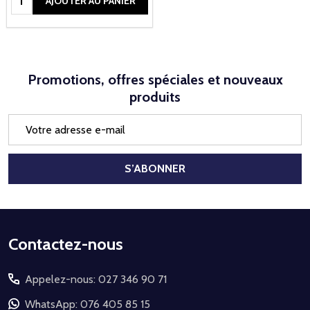
AJOUTER AU PANIER
Promotions, offres spéciales et nouveaux
produits
Adresse
e-
mail
S’ABONNER
Début
Contactez-nous
du
Appelez-nous: 027 346 90 71
pied
de
WhatsApp: 076 405 85 15