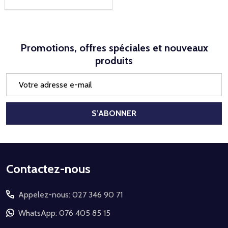
Promotions, offres spéciales et nouveaux
produits
Adresse
e-
mail
S’ABONNER
Début
Contactez-nous
du
Appelez-nous: 027 346 90 71
pied
de
WhatsApp: 076 405 85 15