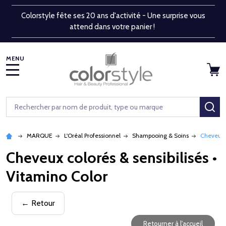
Colorstyle fête ses 20 ans d'activité - Une surprise vous
attend dans votre panier !
MENU
Rechercher
RE
MARQUE
L'Oréal Professionnel
Shampooing & Soins
Cheveux c
Cheveux colorés & sensibilisés •
Vitamino Color
← Retour
Retourner à l'accueil