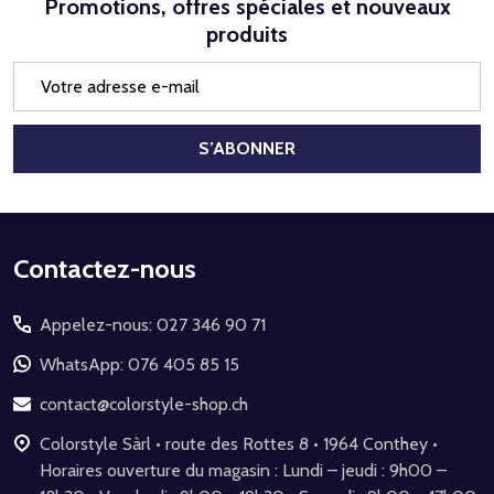
Promotions, offres spéciales et nouveaux
produits
Adresse
e-
mail
S’ABONNER
Début
Contactez-nous
du
Appelez-nous: 027 346 90 71
pied
de
WhatsApp: 076 405 85 15
page
contact@colorstyle-shop.ch
Colorstyle Sàrl • route des Rottes 8 • 1964 Conthey •
Horaires ouverture du magasin : Lundi – jeudi : 9h00 –