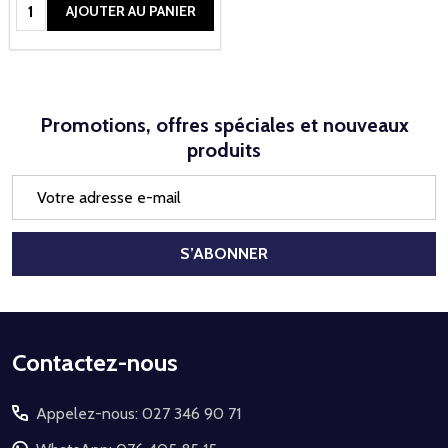
Quantité:
AJOUTER AU PANIER
Promotions, offres spéciales et nouveaux
produits
Adresse
e-
mail
S’ABONNER
Début
Contactez-nous
du
Appelez-nous: 027 346 90 71
pied