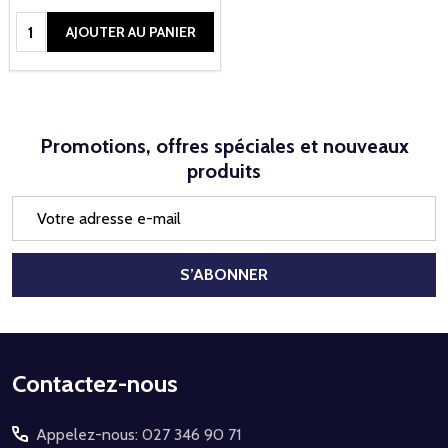
Quantité:
AJOUTER AU PANIER
Promotions, offres spéciales et nouveaux
produits
Adresse
e-
mail
S’ABONNER
Début
Contactez-nous
du
Appelez-nous: 027 346 90 71
pied