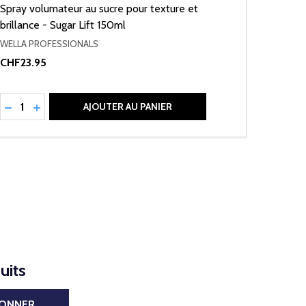
Spray volumateur au sucre pour texture et
brillance - Sugar Lift 150ml
WELLA PROFESSIONALS
CHF23.95
Quantité:
RÉDUIRE LA QUANTITÉ DE UNDEFINED
AUGMENTER LA QUANTITÉ DE UNDEFINED
AJOUTER AU PANIER
uits
BONNER