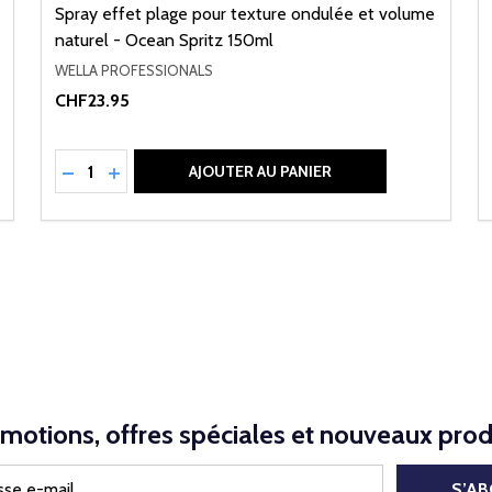
Spray effet plage pour texture ondulée et volume
naturel - Ocean Spritz 150ml
WELLA PROFESSIONALS
CHF23.95
Quantité:
NED
RÉDUIRE LA QUANTITÉ DE UNDEFINED
AUGMENTER LA QUANTITÉ DE UNDEFINED
AJOUTER AU PANIER
motions, offres spéciales et nouveaux prod
S’A