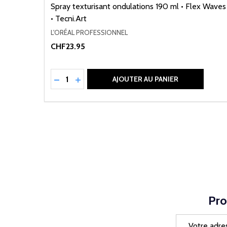
Spray texturisant ondulations 190 ml • Flex Waves
• Tecni.Art
L'ORÉAL PROFESSIONNEL
CHF23.95
Quantité:
RÉDUIRE LA QUANTITÉ DE UNDEFINED
AUGMENTER LA QUANTITÉ DE UNDEFI
AJOUTER AU PANIER
Pro
Adresse