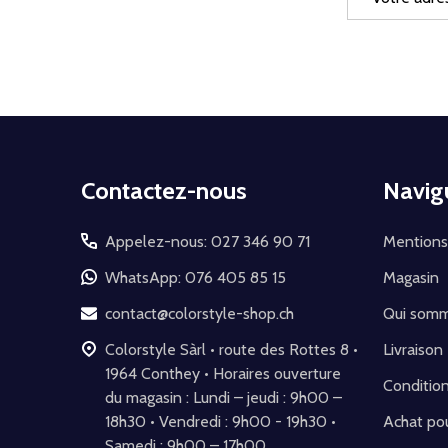
e-
mail
Début
Contactez-nous
Navig
du
pied
Appelez-nous: 027 346 90 71
Mentions
de
WhatsApp: 076 405 85 15
Magasin
page
contact@colorstyle-shop.ch
Qui som
Colorstyle Sàrl • route des Rottes 8 •
Livraison
1964 Conthey • Horaires ouverture
Conditio
du magasin : Lundi – jeudi : 9h00 –
18h30 • Vendredi : 9h00 - 19h30 •
Achat pou
Samedi : 9h00 – 17h00