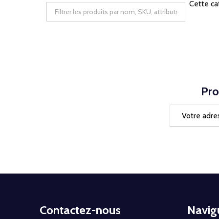
Cette ca
Pro
Adresse
e-
mail
Début
Contactez-nous
Navig
du