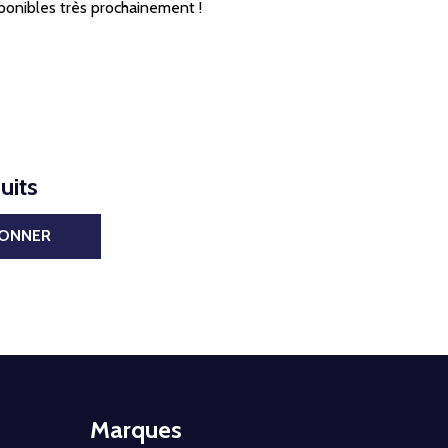
ponibles très prochainement !
uits
BONNER
Marques