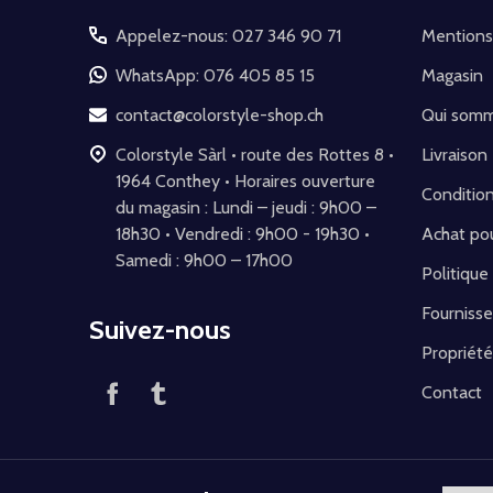
pied
Appelez-nous: 027 346 90 71
Mentions
de
WhatsApp: 076 405 85 15
Magasin
page
contact@colorstyle-shop.ch
Qui som
Colorstyle Sàrl • route des Rottes 8 •
Livraison
1964 Conthey • Horaires ouverture
Conditio
du magasin : Lundi – jeudi : 9h00 –
18h30 • Vendredi : 9h00 - 19h30 •
Achat pou
Samedi : 9h00 – 17h00
Politique
Fournisse
Suivez-nous
Propriété
Contact