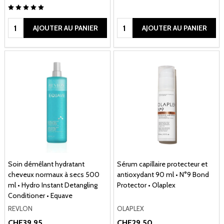
Quantité:
Quantité:
AJOUTER AU PANIER
AJOUTER AU PANIER
Soin démêlant hydratant
Sérum capillaire protecteur et
cheveux normaux à secs 500
antioxydant 90 ml • N°9 Bond
ml • Hydro Instant Detangling
Protector • Olaplex
Conditioner • Equave
REVLON
OLAPLEX
CHF39.95
CHF29.50