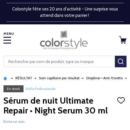
Colorstyle fête ses 20 ans d'activité - Une surprise vous
attend dans votre panier !
MENU
Rechercher
RE
RÉSULTAT
Soin capillaire par résultat
Disipliner • Anti-frisottis
En stock
Wella Professionals
Sérum de nuit Ultimate
AJOU
À
Repair • Night Serum 30 ml
LA
LISTE
D'ENV
Écrire un avis