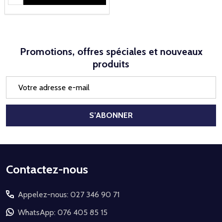
Promotions, offres spéciales et nouveaux
produits
Adresse
e-
mail
S’ABONNER
Début
Contactez-nous
du
Appelez-nous: 027 346 90 71
pied
de
WhatsApp: 076 405 85 15