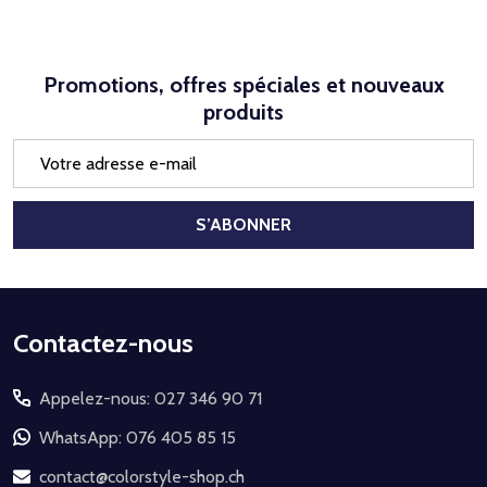
Promotions, offres spéciales et nouveaux
produits
Adresse
e-
mail
S’ABONNER
Début
Contactez-nous
du
Appelez-nous: 027 346 90 71
pied
de
WhatsApp: 076 405 85 15
page
contact@colorstyle-shop.ch