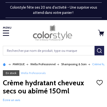
Colorstyle fête ses 20 ans d'activité - Une surprise vous
attend dans votre panier !
MENU
Rechercher
RE
MARQUE
Wella Professionnel
Shampooing & Soin
Crème hydr
En stock
Wella Professionals
Crème hydratant cheveux
AJOU
À
secs ou abîmé 150ml
LA
LISTE
D'ENV
Écrire un avis