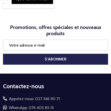
Promotions, offres spéciales et nouveaux
produits
Adresse
e-
mail
S’ABONNER
Début
Contactez-nous
du
Appelez-nous: 027 346 90 71
pied
de
WhatsApp: 076 405 85 15