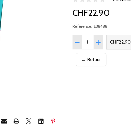
CHF22.90
Référence:
E38488
Quantité:
RÉDUIRE LA QUANTITÉ DE
AUGMENTER LA 
CHF22.90
← Retour