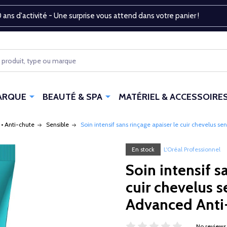
 ans d'activité - Une surprise vous attend dans votre panier !
ARQUE
BEAUTÉ & SPA
MATÉRIEL & ACCESSOIRE
 • Anti-chute
Sensible
Soin intensif sans rinçage apaiser le cuir chevelus s
En stock
L'Oréal Professionnel
Soin intensif s
cuir chevelus s
Advanced Anti
No reviews