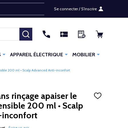
Se connecter / S'inscrire
RECHERCHER
S
APPAREIL ÉLECTRIQUE
MOBILIER
ensible 200 ml • Scalp Advanced Anti-inconfort
ans rinçage apaiser le
AJOUTER
À
ensible 200 ml • Scalp
LA
LISTE
-inconfort
D'ENVIES
 yet
Écrire un avis