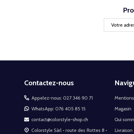
Pro
Adresse
e-
mail
Début
Contactez-nous
Navig
du
pied
Appelez-nous: 027 346 90 71
Mentions
de
WhatsApp: 076 405 85 15
Magasin
page
contact@colorstyle-shop.ch
Qui som
Colorstyle Sàrl • route des Rottes 8 •
Livraison