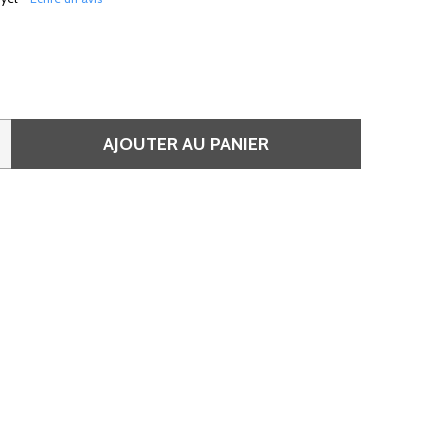
AJOUTER AU PANIER
 SOIN INTENSIF SANS RINÇAGE APAISER LE CUIR CHEVELU
QUANTITÉ DE SOIN INTENSIF SANS RINÇAGE APAISER LE C