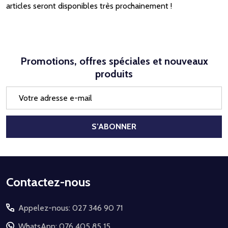
articles seront disponibles très prochainement !
Promotions, offres spéciales et nouveaux
produits
Adresse
e-
mail
S’ABONNER
Début
Contactez-nous
du
Appelez-nous: 027 346 90 71
pied
de
WhatsApp: 076 405 85 15