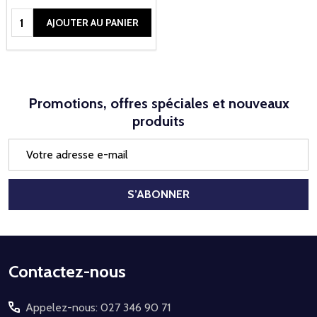
Quantité:
AJOUTER AU PANIER
Promotions, offres spéciales et nouveaux
produits
Adresse
e-
mail
S’ABONNER
Début
Contactez-nous
du
Appelez-nous: 027 346 90 71
pied