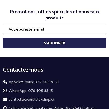
Promotions, offres spéciales et nouveaux
produits
Adresse
e-
mail
S’ABONNER
Début
Contactez-nous
du
Appelez-nous: 027 346 90 71
pied
de
WhatsApp: 076 405 85 15
page
contact@colorstyle-shop.ch
Colorstyle Sàrl • route des Rottes 8 • 1964 Conthey •