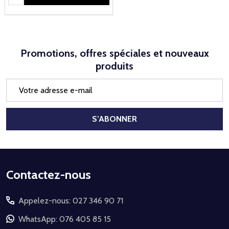
Promotions, offres spéciales et nouveaux
produits
Adresse
e-
mail
S’ABONNER
Début
Contactez-nous
du
Appelez-nous: 027 346 90 71
pied
de
WhatsApp: 076 405 85 15