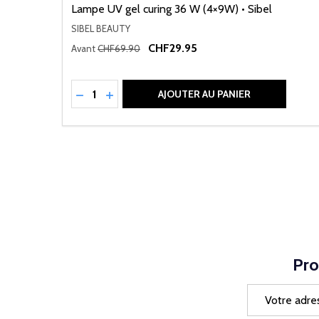
Lampe UV gel curing 36 W (4×9W) • Sibel
SIBEL BEAUTY
CHF29.95
Avant
CHF69.90
Quantité:
RÉDUIRE LA QUANTITÉ DE UNDEFINED
AUGMENTER LA QUANTITÉ DE UNDEFI
AJOUTER AU PANIER
Pro
Adresse
e-