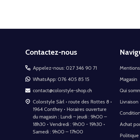
mail
Début
Contactez-nous
Navig
du
pied
Appelez-nous: 027 346 90 71
Mentions
de
WhatsApp: 076 405 85 15
Magasin
page
contact@colorstyle-shop.ch
Qui som
Colorstyle Sàrl • route des Rottes 8 •
Livraison
1964 Conthey • Horaires ouverture
Conditio
du magasin : Lundi – jeudi : 9h00 –
18h30 • Vendredi : 9h00 - 19h30 •
Achat pou
Samedi : 9h00 – 17h00
Politique