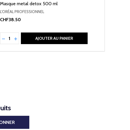
Masque metal detox 500 ml
L'ORÉAL PROFESSIONNEL
CHF38.50
Quantité:
RÉDUIRE LA QUANTITÉ DE UNDEFINED
AUGMENTER LA QUANTITÉ DE UNDEFINED
AJOUTER AU PANIER
uits
BONNER