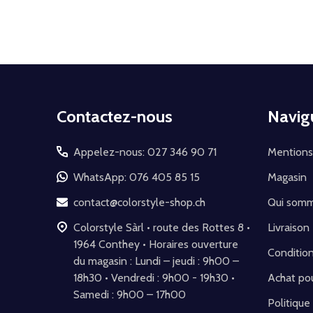
mail
Début
Contactez-nous
Navig
du
pied
Appelez-nous: 027 346 90 71
Mentions
de
WhatsApp: 076 405 85 15
Magasin
page
contact@colorstyle-shop.ch
Qui som
Colorstyle Sàrl • route des Rottes 8 •
Livraison
1964 Conthey • Horaires ouverture
Conditio
du magasin : Lundi – jeudi : 9h00 –
18h30 • Vendredi : 9h00 - 19h30 •
Achat pou
Samedi : 9h00 – 17h00
Politique