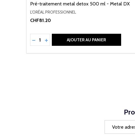
Pré-traitement metal detox 500 ml - Metal DX
L'ORÉAL PROFESSIONNEL
CHF81.20
Quantité:
RÉDUIRE LA QUANTITÉ DE UNDEFINED
AUGMENTER LA QUANTITÉ DE UNDEFI
AJOUTER AU PANIER
Pro
Adresse
e-