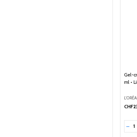
Gel-c
ml • L
L'ORÉ
CHF23
Quant
RÉD