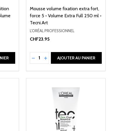
ition
Mousse volume fixation extra fort,
olume
force 5 • Volume Extra Full 250 ml •
Tecni.Art
L'ORÉAL PROFESSIONNEL
CHF23.95
Quantité:
DE UNDEFINED
ANTITÉ DE UNDEFINED
RÉDUIRE LA QUANTITÉ DE UNDEFINED
AUGMENTER LA QUANTITÉ DE UNDEFI
NIER
AJOUTER AU PANIER