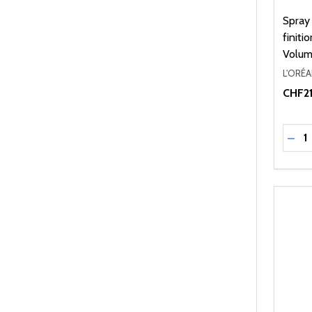
Spray
finiti
Volum
L'ORÉ
CHF21
Quant
RÉD