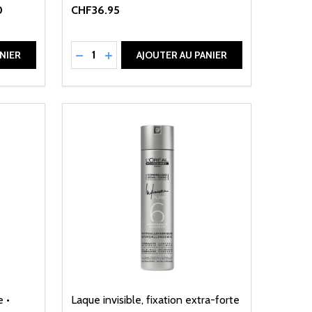
0
CHF36.95
Quantité:
DE UNDEFINED
ANTITÉ DE UNDEFINED
RÉDUIRE LA QUANTITÉ DE UNDEFINED
AUGMENTER LA QUANTITÉ DE UNDEFI
NIER
AJOUTER AU PANIER
e •
Laque invisible, fixation extra-forte