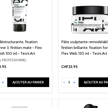
éstructurante, fixation
Pâte sculptante remodelabl
e 3, finition mate • Flex
finition brillante, fixation for
sh 100 ml • Tecni.Art
Flex Web 150 ml • Tecni.Art
AL PROFESSIONNEL
.95
CHF23.95
ité:
Quantité:
UIRE LA QUANTITÉ DE UNDEFINED
AUGMENTER LA QUANTITÉ DE UNDEFINED
RÉDUIRE LA QUANTITÉ 
AUGMENTER LA QU
AJOUTER AU PANIER
AJOUTER AU PA