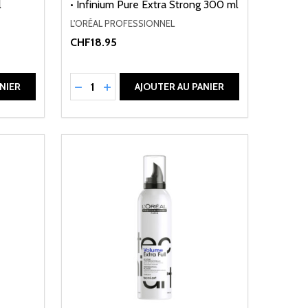
l
• Infinium Pure Extra Strong 300 ml
L'ORÉAL PROFESSIONNEL
CHF18.95
Quantité:
DE UNDEFINED
ANTITÉ DE UNDEFINED
RÉDUIRE LA QUANTITÉ DE UNDEFINED
AUGMENTER LA QUANTITÉ DE UNDEFI
NIER
AJOUTER AU PANIER