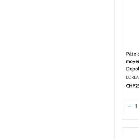
Pâte d
moyenn
Depoli
L'ORÉ
CHF23
Quant
RÉD