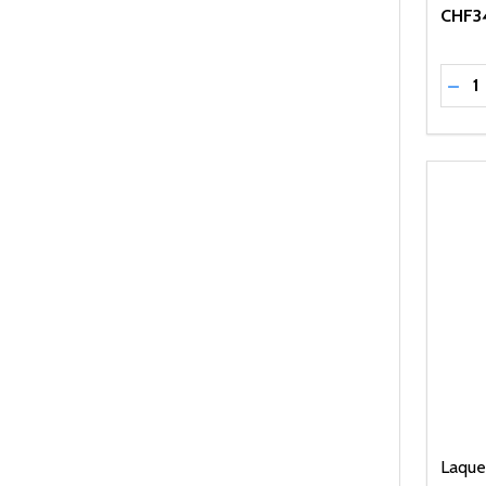
CHF3
Quant
RÉD
Laque 