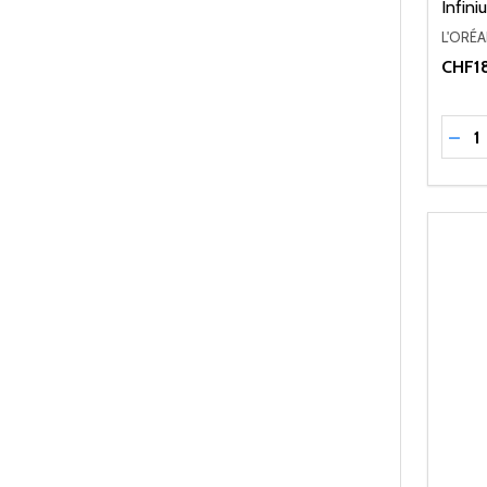
Infin
L'ORÉ
CHF18
Quant
RÉD