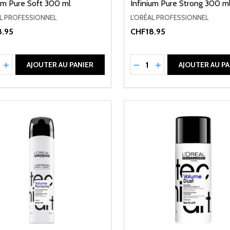
ium Pure Soft 300 ml
Infinium Pure Strong 300 m
AL PROFESSIONNEL
L'ORÉAL PROFESSIONNEL
.95
CHF18.95
ité:
Quantité:
UIRE LA QUANTITÉ DE UNDEFINED
AUGMENTER LA QUANTITÉ DE UNDEFINED
RÉDUIRE LA QUANTITÉ 
AUGMENTER LA QU
AJOUTER AU PANIER
AJOUTER AU PA