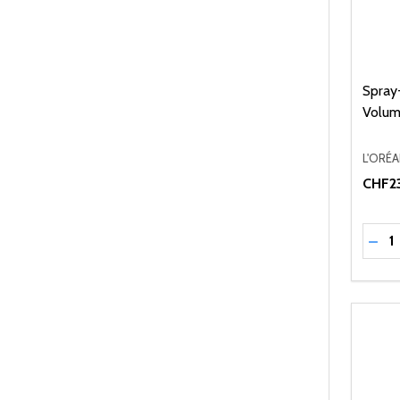
Spray
Volume
L'ORÉ
CHF23
Quant
RÉD