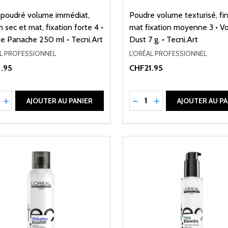
 poudré volume immédiat,
Poudre volume texturisé, fin
on sec et mat, fixation forte 4 •
mat fixation moyenne 3 • V
e Panache 250 ml • Tecni.Art
Dust 7 g. • Tecni.Art
AL PROFESSIONNEL
L'ORÉAL PROFESSIONNEL
.95
CHF21.95
ité:
Quantité:
UIRE LA QUANTITÉ DE UNDEFINED
AUGMENTER LA QUANTITÉ DE UNDEFINED
RÉDUIRE LA QUANTITÉ 
AUGMENTER LA QU
AJOUTER AU PANIER
AJOUTER AU PA