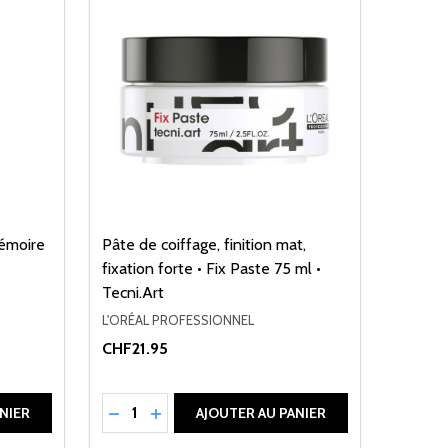
émoire
Pâte de coiffage, finition mat,
fixation forte • Fix Paste 75 ml •
Tecni.Art
L'ORÉAL PROFESSIONNEL
CHF21.95
Quantité:
DE UNDEFINED
ANTITÉ DE UNDEFINED
RÉDUIRE LA QUANTITÉ DE UNDEFINED
AUGMENTER LA QUANTITÉ DE UNDEFI
NIER
AJOUTER AU PANIER