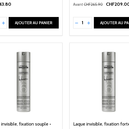
43.80
CHF209.0
Avant
CHF265.90
ité:
Quantité:
UIRE LA QUANTITÉ DE UNDEFINED
AUGMENTER LA QUANTITÉ DE UNDEFINED
RÉDUIRE LA QUANTITÉ 
AUGMENTER LA QU
AJOUTER AU PANIER
AJOUTER AU PA
invisible, fixation souple •
Laque invisible, fixation fort