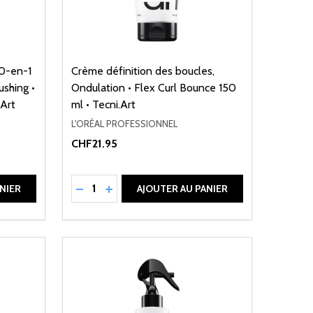
0-en-1
Crème définition des boucles,
ushing •
Ondulation • Flex Curl Bounce 150
.Art
ml • Tecni.Art
L'ORÉAL PROFESSIONNEL
CHF21.95
Quantité:
DE UNDEFINED
ANTITÉ DE UNDEFINED
RÉDUIRE LA QUANTITÉ DE UNDEFINED
AUGMENTER LA QUANTITÉ DE UNDEFI
NIER
AJOUTER AU PANIER