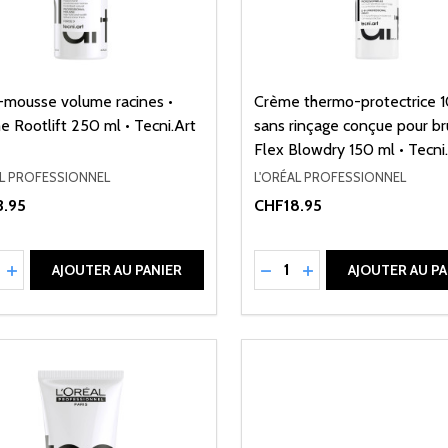
-mousse volume racines •
Crème thermo-protectrice 1
 Rootlift 250 ml • Tecni.Art
sans rinçage conçue pour br
Flex Blowdry 150 ml • Tecni
AL PROFESSIONNEL
L'ORÉAL PROFESSIONNEL
.95
CHF18.95
ité:
Quantité:
UIRE LA QUANTITÉ DE UNDEFINED
AUGMENTER LA QUANTITÉ DE UNDEFINED
RÉDUIRE LA QUANTITÉ 
AUGMENTER LA QU
AJOUTER AU PANIER
AJOUTER AU PA