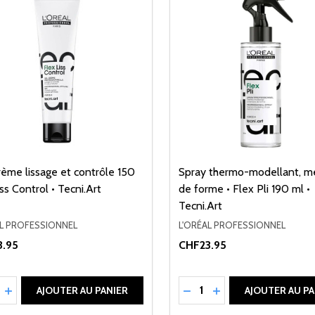
rème lissage et contrôle 150
Spray thermo-modellant, m
iss Control • Tecni.Art
de forme • Flex Pli 190 ml •
Tecni.Art
AL PROFESSIONNEL
L'ORÉAL PROFESSIONNEL
.95
CHF23.95
ité:
Quantité:
UIRE LA QUANTITÉ DE UNDEFINED
AUGMENTER LA QUANTITÉ DE UNDEFINED
RÉDUIRE LA QUANTITÉ 
AUGMENTER LA QU
AJOUTER AU PANIER
AJOUTER AU PA