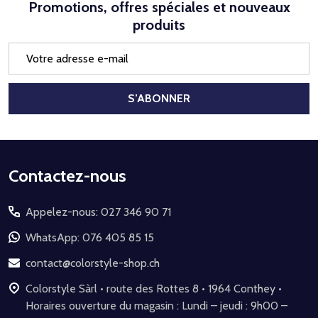
Promotions, offres spéciales et nouveaux
produits
Adresse
e-
mail
S’ABONNER
Début
Contactez-nous
du
Appelez-nous: 027 346 90 71
pied
de
WhatsApp: 076 405 85 15
page
contact@colorstyle-shop.ch
Colorstyle Sàrl • route des Rottes 8 • 1964 Conthey •
Horaires ouverture du magasin : Lundi – jeudi : 9h00 –