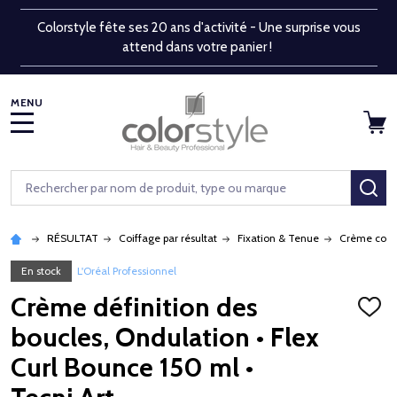
Colorstyle fête ses 20 ans d'activité - Une surprise vous
attend dans votre panier !
MENU
Rechercher
RE
RÉSULTAT
Coiffage par résultat
Fixation & Tenue
Crème coif
En stock
L'Oréal Professionnel
Crème définition des
AJOU
À
boucles, Ondulation • Flex
LA
LISTE
Curl Bounce 150 ml •
D'ENV