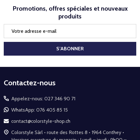
Promotions, offres spéciales et nouveaux
produits
Adresse
e-
mail
S’ABONNER
Début
Contactez-nous
du
Appelez-nous: 027 346 90 71
pied
de
WhatsApp: 076 405 85 15
page
contact@colorstyle-shop.ch
Colorstyle Sàrl • route des Rottes 8 • 1964 Conthey •
Horaires ouverture du magasin : Lundi – jeudi : 9h00 –