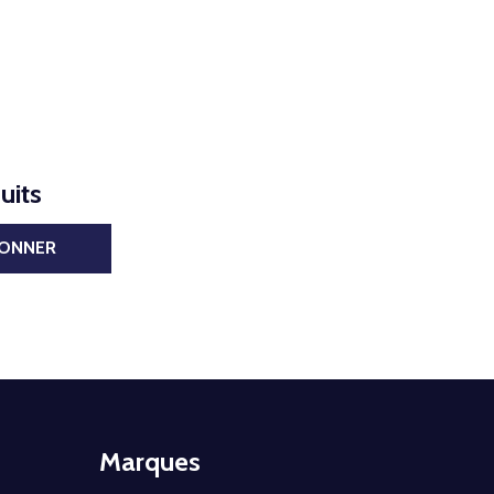
uits
BONNER
Marques