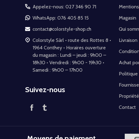
pied
Appelez-nous: 027 346 90 71
Mentions
de
WhatsApp: 076 405 85 15
Magasin
page
contact@colorstyle-shop.ch
Qui som
Colorstyle Sàrl • route des Rottes 8 •
Livraison
1964 Conthey • Horaires ouverture
Conditio
du magasin : Lundi – jeudi : 9h00 –
18h30 • Vendredi : 9h00 - 19h30 •
Achat pou
Samedi : 9h00 – 17h00
Politique
Fournisse
Suivez-nous
Propriété
Contact
Moyens de paiement