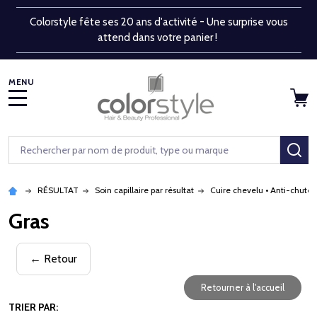
Colorstyle fête ses 20 ans d'activité - Une surprise vous
attend dans votre panier !
MENU
Rechercher
RE
RÉSULTAT
Soin capillaire par résultat
Cuire chevelu • Anti-chute
Gras
← Retour
Retourner à l'accueil
TRIER PAR: