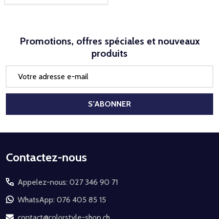
Promotions, offres spéciales et nouveaux
produits
Adresse
e-
mail
S’ABONNER
Début
Contactez-nous
du
Appelez-nous: 027 346 90 71
pied
de
WhatsApp: 076 405 85 15
page
contact@colorstyle-shop.ch