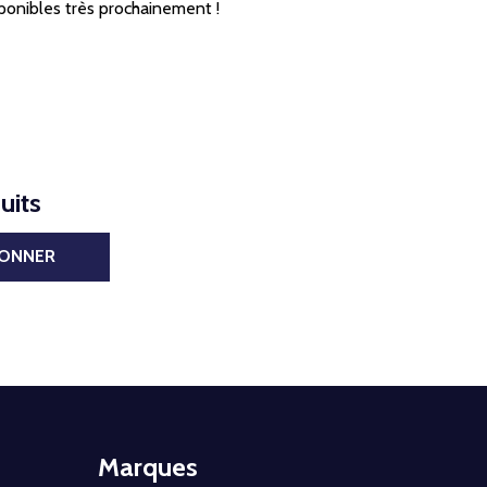
ponibles très prochainement !
uits
BONNER
Marques