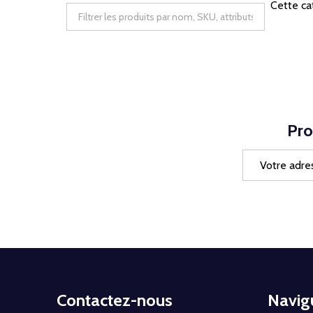
Cette ca
Pro
Adresse
e-
mail
Début
Contactez-nous
Navig
du