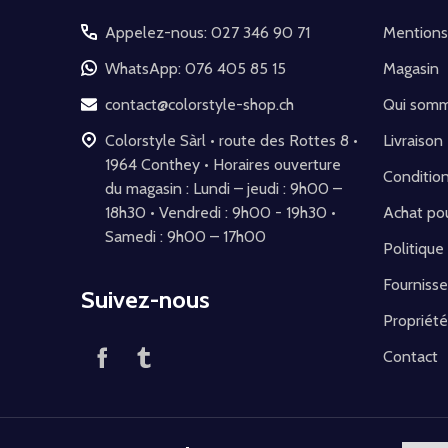
pied
Appelez-nous: 027 346 90 71
Mentions
de
WhatsApp: 076 405 85 15
Magasin
page
contact@colorstyle-shop.ch
Qui som
Colorstyle Sàrl • route des Rottes 8 •
Livraison
1964 Conthey • Horaires ouverture
Conditio
du magasin : Lundi – jeudi : 9h00 –
18h30 • Vendredi : 9h00 - 19h30 •
Achat pou
Samedi : 9h00 – 17h00
Politique
Fournisse
Suivez-nous
Propriété
Contact