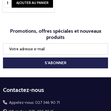
Quantité:
AJOUTER AU PANIER
Promotions, offres spéciales et nouveaux
produits
Adresse
e-
mail
S’ABONNER
Début
Contactez-nous
du
Appelez-nous: 027 346 90 71
pied