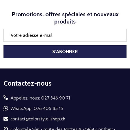
Promotions, offres spéciales et nouveaux
produits
Adresse
e-
mail
S’ABONNER
Début
Contactez-nous
du
Appelez-nous: 027 346 90 71
pied
de
WhatsApp: 076 405 85 15
page
contact@colorstyle-shop.ch
Colorstyle Sàrl • route des Rottes 8 • 1964 Conthey •