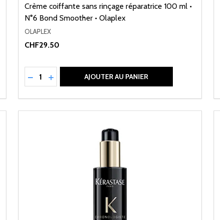
Crème coiffante sans rinçage réparatrice 100 ml •
N°6 Bond Smoother • Olaplex
OLAPLEX
CHF29.50
Quantité:
NED
RÉDUIRE LA QUANTITÉ DE UNDEFINED
AUGMENTER LA QUANTITÉ DE UNDEFINED
AJOUTER AU PANIER