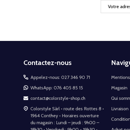
Adresse
e-
mail
Début
Contactez-nous
Navig
du
pied
Appelez-nous: 027 346 90 71
Mentions
de
WhatsApp: 076 405 85 15
Magasin
page
contact@colorstyle-shop.ch
Qui som
Colorstyle Sàrl • route des Rottes 8 •
Livraison
1964 Conthey • Horaires ouverture
Conditio
du magasin : Lundi – jeudi : 9h00 –
18h30 • Vendredi : 9h00 - 19h30 •
Achat pou