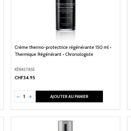
Crème thermo-protectrice régénérante 150 ml •
Thermique Régénérant • Chronologiste
KÉRASTASE
CHF34.95
Quantité:
NED
RÉDUIRE LA QUANTITÉ DE UNDEFINED
AUGMENTER LA QUANTITÉ DE UNDEFINED
AJOUTER AU PANIER