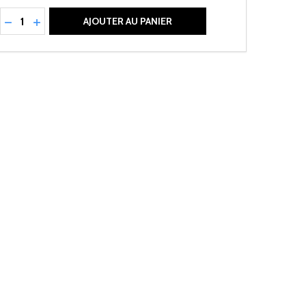
Quantité:
RÉDUIRE LA QUANTITÉ DE UNDEFINED
AUGMENTER LA QUANTITÉ DE UNDEFINED
AJOUTER AU PANIER