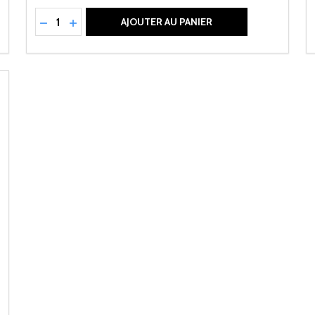
Quantité:
NED
RÉDUIRE LA QUANTITÉ DE UNDEFINED
AUGMENTER LA QUANTITÉ DE UNDEFINED
AJOUTER AU PANIER