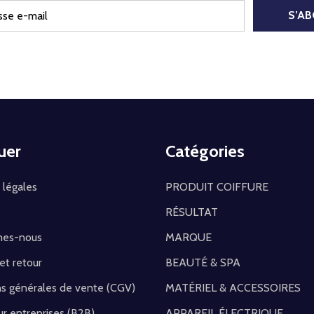
S’A
uer
Catégories
 légales
PRODUIT COIFFURE
RÉSULTAT
mes-nous
MARQUE
 et retour
BEAUTÉ & SPA
ns générales de vente (CGV)
MATÉRIEL & ACCESSOIRES
r entreprises (B2B)
APPAREIL ÉLECTRIQUE