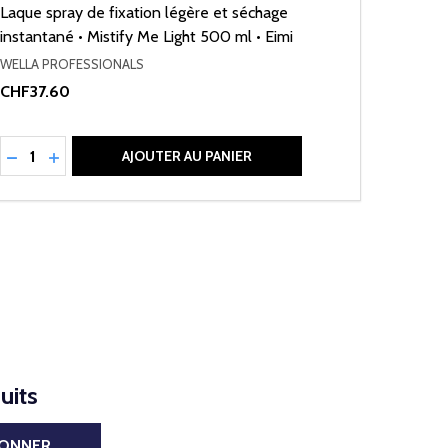
Laque spray de fixation légère et séchage
instantané • Mistify Me Light 500 ml • Eimi
WELLA PROFESSIONALS
CHF37.60
Quantité:
RÉDUIRE LA QUANTITÉ DE UNDEFINED
AUGMENTER LA QUANTITÉ DE UNDEFINED
AJOUTER AU PANIER
uits
BONNER