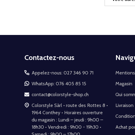
e-
mail
Début
Contactez-nous
Navig
du
pied
Appelez-nous: 027 346 90 71
Mentions
de
WhatsApp: 076 405 85 15
Magasin
page
contact@colorstyle-shop.ch
Qui som
Colorstyle Sàrl • route des Rottes 8 •
Livraison
1964 Conthey • Horaires ouverture
Conditio
du magasin : Lundi – jeudi : 9h00 –
18h30 • Vendredi : 9h00 - 19h30 •
Achat pou
Samedi : 9h00 – 17h00