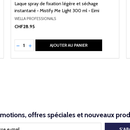
Laque spray de fixation légère et séchage
instantané • Mistify Me Light 300 ml • Eimi
WELLA PROFESSIONALS
CHF28.95
Quantité:
NED
RÉDUIRE LA QUANTITÉ DE UNDEFINED
AUGMENTER LA QUANTITÉ DE UNDEFINED
AJOUTER AU PANIER
motions, offres spéciales et nouveaux prod
S’A