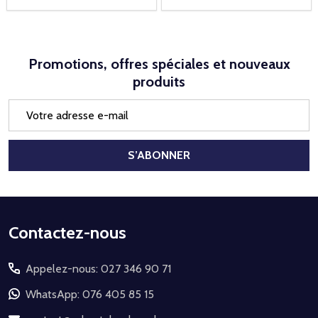
Promotions, offres spéciales et nouveaux
produits
Adresse
e-
mail
S’ABONNER
Début
Contactez-nous
du
Appelez-nous: 027 346 90 71
pied
de
WhatsApp: 076 405 85 15
page