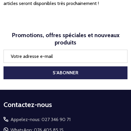
articles seront disponibles très prochainement !
Promotions, offres spéciales et nouveaux
produits
Adresse
e-
mail
S’ABONNER
Début
Contactez-nous
du
Appelez-nous: 027 346 90 71
pied
de
WhatsApp: 076 405 85 15