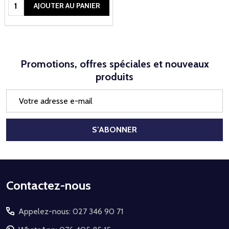
Quantité:
AJOUTER AU PANIER
Promotions, offres spéciales et nouveaux
produits
Adresse
e-
mail
S’ABONNER
Début
Contactez-nous
du
Appelez-nous: 027 346 90 71
pied