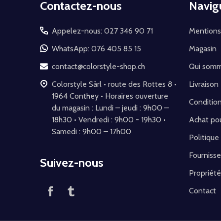
Contactez-nous
Navig
du
pied
Appelez-nous: 027 346 90 71
Mentions
de
WhatsApp: 076 405 85 15
Magasin
page
contact@colorstyle-shop.ch
Qui som
Colorstyle Sàrl • route des Rottes 8 •
Livraison
1964 Conthey • Horaires ouverture
Conditio
du magasin : Lundi – jeudi : 9h00 –
18h30 • Vendredi : 9h00 - 19h30 •
Achat pou
Samedi : 9h00 – 17h00
Politique
Fournisse
Suivez-nous
Propriété
Contact