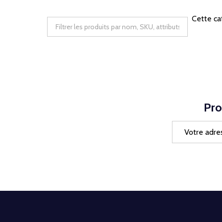
Cette ca
Pro
Adresse
e-
mail
Début