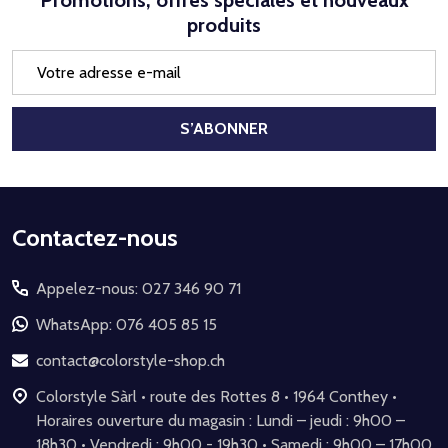
Promotions, offres spéciales et nouveaux
produits
Adresse
e-
mail
S’ABONNER
Début
Contactez-nous
du
Appelez-nous: 027 346 90 71
pied
de
WhatsApp: 076 405 85 15
page
contact@colorstyle-shop.ch
Colorstyle Sàrl • route des Rottes 8 • 1964 Conthey •
Horaires ouverture du magasin : Lundi – jeudi : 9h00 –
18h30 • Vendredi : 9h00 - 19h30 • Samedi : 9h00 – 17h00