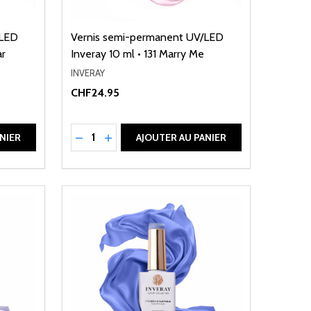
/LED
Vernis semi-permanent UV/LED
ar
Inveray 10 ml • 131 Marry Me
INVERAY
CHF24.95
Quantité:
DE UNDEFINED
ANTITÉ DE UNDEFINED
RÉDUIRE LA QUANTITÉ DE UNDEFINED
AUGMENTER LA QUANTITÉ DE UNDEFI
NIER
AJOUTER AU PANIER