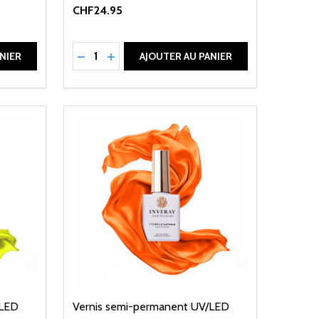
CHF24.95
Quantité:
DE UNDEFINED
ANTITÉ DE UNDEFINED
RÉDUIRE LA QUANTITÉ DE UNDEFINED
AUGMENTER LA QUANTITÉ DE UNDEFI
NIER
AJOUTER AU PANIER
/LED
Vernis semi-permanent UV/LED