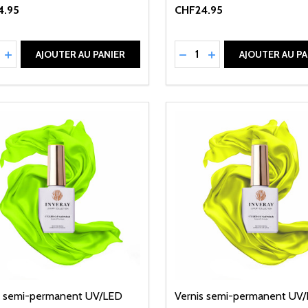
4.95
CHF24.95
ité:
Quantité:
UIRE LA QUANTITÉ DE UNDEFINED
AUGMENTER LA QUANTITÉ DE UNDEFINED
RÉDUIRE LA QUANTITÉ 
AUGMENTER LA QU
AJOUTER AU PANIER
AJOUTER AU PA
s semi-permanent UV/LED
Vernis semi-permanent UV