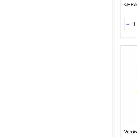
CHF2
Quant
RÉD
Verni