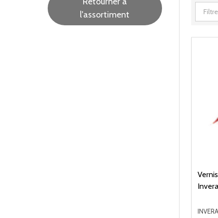
Retourner à
l'assortiment
Verni
Inver
INVERA