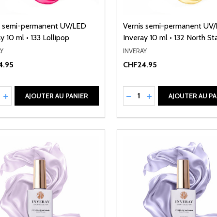
s semi-permanent UV/LED
Vernis semi-permanent UV
y 10 ml • 133 Lollipop
Inveray 10 ml • 132 North St
Y
INVERAY
4.95
CHF24.95
ité:
Quantité:
UIRE LA QUANTITÉ DE UNDEFINED
AUGMENTER LA QUANTITÉ DE UNDEFINED
RÉDUIRE LA QUANTITÉ 
AUGMENTER LA QU
AJOUTER AU PANIER
AJOUTER AU PA