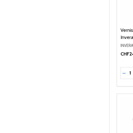
Verni
Invera
INVERA
CHF2
Quant
RÉD