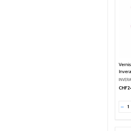
Verni
Invera
INVERA
CHF2
Quant
RÉD