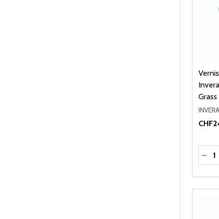
Verni
Invera
Grass
INVERA
CHF2
Quant
RÉD