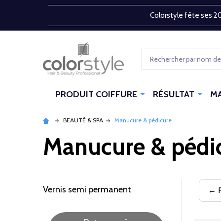
Colorstyle fête ses 20
Rechercher
PRODUIT COIFFURE
RÉSULTAT
M
BEAUTÉ & SPA
Manucure & pédicure
Manucure & pédi
Vernis semi permanent
← R
Filtrer
par