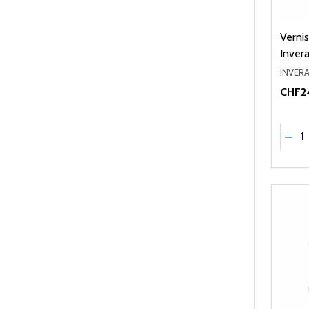
Verni
Invera
INVERA
CHF2
Quant
RÉD