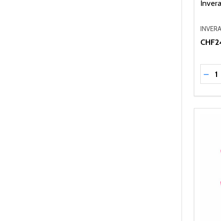
Invera
INVERA
CHF2
Quant
RÉD