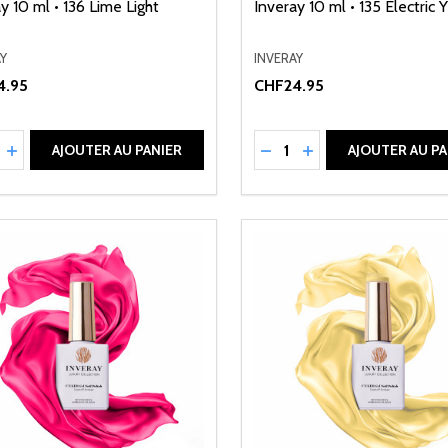
y 10 ml • 136 Lime Light
Inveray 10 ml • 135 Electric 
Y
INVERAY
4.95
CHF24.95
ité:
Quantité:
UIRE LA QUANTITÉ DE UNDEFINED
AUGMENTER LA QUANTITÉ DE UNDEFINED
RÉDUIRE LA QUANTITÉ 
AUGMENTER LA QU
AJOUTER AU PANIER
AJOUTER AU PA