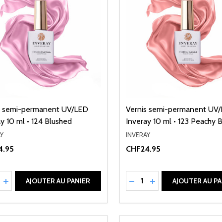
s semi-permanent UV/LED
Vernis semi-permanent UV
y 10 ml • 124 Blushed
Inveray 10 ml • 123 Peachy 
Y
INVERAY
4.95
CHF24.95
ité:
Quantité:
UIRE LA QUANTITÉ DE UNDEFINED
AUGMENTER LA QUANTITÉ DE UNDEFINED
RÉDUIRE LA QUANTITÉ 
AUGMENTER LA QU
AJOUTER AU PANIER
AJOUTER AU PA