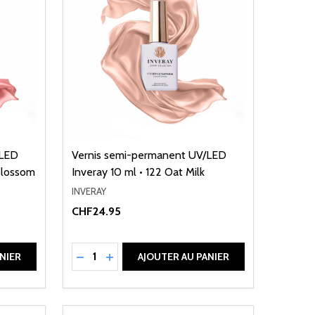
/LED
Vernis semi-permanent UV/LED
Blossom
Inveray 10 ml • 122 Oat Milk
INVERAY
CHF24.95
Quantité:
DE UNDEFINED
ANTITÉ DE UNDEFINED
RÉDUIRE LA QUANTITÉ DE UNDEFINED
AUGMENTER LA QUANTITÉ DE UNDEFI
NIER
AJOUTER AU PANIER