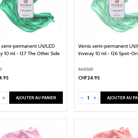
s semi-permanent UV/LED
Vernis semi-permanent UV
y 10 ml • 127 The Other Side
Inveray 10 ml • 126 Spot-O
Y
INVERAY
4.95
CHF24.95
ité:
Quantité:
UIRE LA QUANTITÉ DE UNDEFINED
AUGMENTER LA QUANTITÉ DE UNDEFINED
RÉDUIRE LA QUANTITÉ 
AUGMENTER LA QU
AJOUTER AU PANIER
AJOUTER AU PA