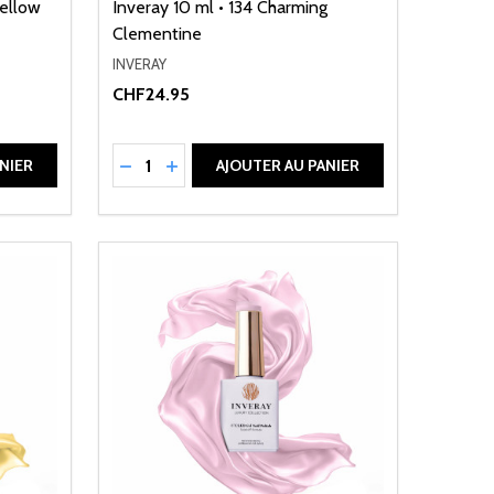
Yellow
Inveray 10 ml • 134 Charming
Clementine
INVERAY
CHF24.95
Quantité:
DE UNDEFINED
ANTITÉ DE UNDEFINED
RÉDUIRE LA QUANTITÉ DE UNDEFINED
AUGMENTER LA QUANTITÉ DE UNDEFI
NIER
AJOUTER AU PANIER