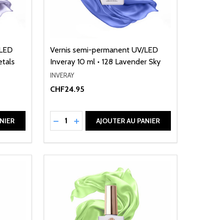
/LED
Vernis semi-permanent UV/LED
etals
Inveray 10 ml • 128 Lavender Sky
INVERAY
CHF24.95
Quantité:
DE UNDEFINED
ANTITÉ DE UNDEFINED
RÉDUIRE LA QUANTITÉ DE UNDEFINED
AUGMENTER LA QUANTITÉ DE UNDEFI
NIER
AJOUTER AU PANIER