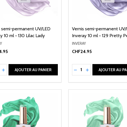
s semi-permanent UV/LED
Vernis semi-permanent UV
y 10 ml • 130 Lilac Lady
Inveray 10 ml • 129 Pretty P
Y
INVERAY
4.95
CHF24.95
ité:
Quantité:
UIRE LA QUANTITÉ DE UNDEFINED
AUGMENTER LA QUANTITÉ DE UNDEFINED
RÉDUIRE LA QUANTITÉ 
AUGMENTER LA QU
AJOUTER AU PANIER
AJOUTER AU PA