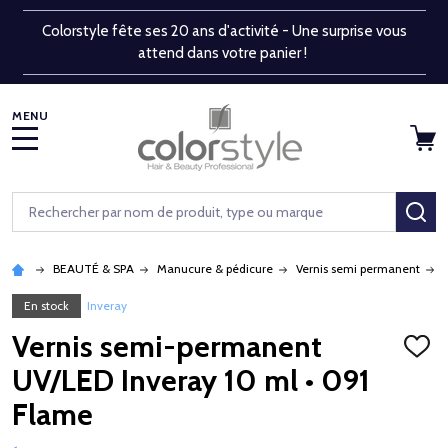
Colorstyle fête ses 20 ans d'activité - Une surprise vous
attend dans votre panier !
MENU
Rechercher
RE
BEAUTÉ & SPA
Manucure & pédicure
Vernis semi permanent
En stock
Inveray
Vernis semi-permanent
AJOU
À
UV/LED Inveray 10 ml • 091
LA
LISTE
Flame
D'ENV