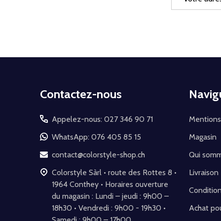
e-
mail
Début
Contactez-nous
Navig
du
pied
Appelez-nous: 027 346 90 71
Mentions
de
WhatsApp: 076 405 85 15
Magasin
page
contact@colorstyle-shop.ch
Qui som
Colorstyle Sàrl • route des Rottes 8 •
Livraison
1964 Conthey • Horaires ouverture
Conditio
du magasin : Lundi – jeudi : 9h00 –
18h30 • Vendredi : 9h00 - 19h30 •
Achat pou
Samedi : 9h00 – 17h00