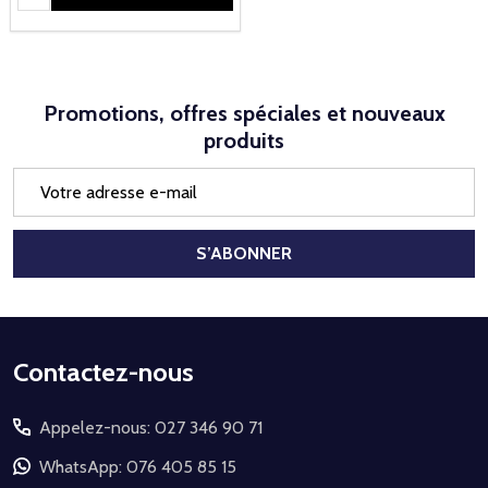
Promotions, offres spéciales et nouveaux
produits
Adresse
e-
mail
S’ABONNER
Début
Contactez-nous
du
Appelez-nous: 027 346 90 71
pied
de
WhatsApp: 076 405 85 15