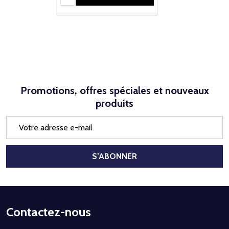
Promotions, offres spéciales et nouveaux
produits
Adresse
e-
mail
S’ABONNER
Début
Contactez-nous
du