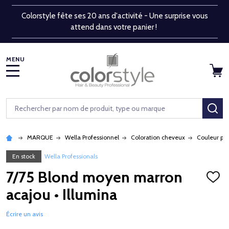
Colorstyle fête ses 20 ans d'activité - Une surprise vous
attend dans votre panier !
MENU
Rechercher
RE
MARQUE
Wella Professionnel
Coloration cheveux
Couleur pe
En stock
Wella Professionals
7/75 Blond moyen marron
AJOU
À
acajou • Illumina
LA
LISTE
D'ENV
Écrire un avis