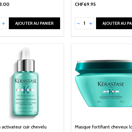
3.00
CHF69.95
ité:
Quantité:
UIRE LA QUANTITÉ DE UNDEFINED
AUGMENTER LA QUANTITÉ DE UNDEFINED
RÉDUIRE LA QUANTITÉ 
AUGMENTER LA QU
AJOUTER AU PANIER
AJOUTER AU PA
activateur cuir chevelu
Masque fortifiant cheveux l