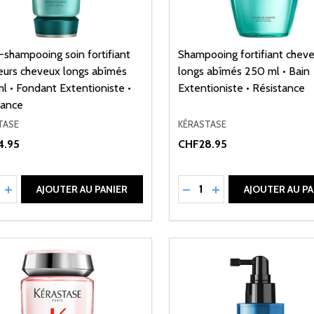
-shampooing soin fortifiant
Shampooing fortifiant chev
eurs cheveux longs abîmés
longs abîmés 250 ml • Bain
l • Fondant Extentioniste •
Extentioniste • Résistance
tance
TASE
KÉRASTASE
4.95
CHF28.95
ité:
Quantité:
UIRE LA QUANTITÉ DE UNDEFINED
AUGMENTER LA QUANTITÉ DE UNDEFINED
RÉDUIRE LA QUANTITÉ 
AUGMENTER LA QU
AJOUTER AU PANIER
AJOUTER AU PA