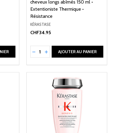
cheveux longs abîmés 150 ml •
Extentioniste Thermique •
Résistance
KÉRASTASE
CHF34.95
Quantité:
DE UNDEFINED
ANTITÉ DE UNDEFINED
RÉDUIRE LA QUANTITÉ DE UNDEFINED
AUGMENTER LA QUANTITÉ DE UNDEFI
NIER
AJOUTER AU PANIER