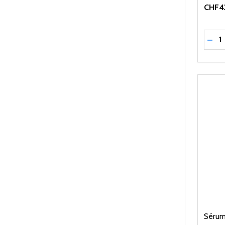
CHF4
Quant
RÉD
Sérum 