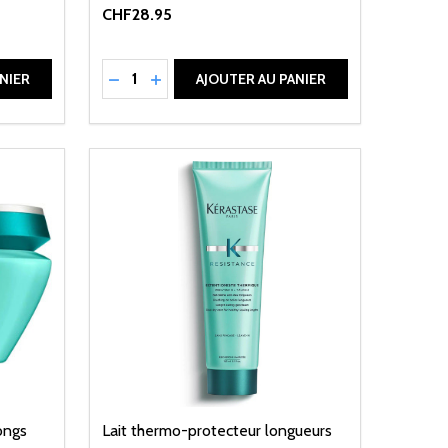
CHF28.95
Quantité:
DE UNDEFINED
ANTITÉ DE UNDEFINED
RÉDUIRE LA QUANTITÉ DE UNDEFINED
AUGMENTER LA QUANTITÉ DE UNDEFI
NIER
AJOUTER AU PANIER
ongs
Lait thermo-protecteur longueurs