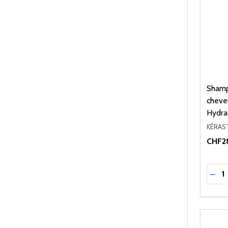
Shampo
cheveu
Hydra-
KÉRAS
CHF2
Quant
RÉD