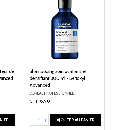
ateur de
Shampooing soin purifiant et
dvanced
densifiant 300 ml • Serioxyl
Advanced
L'ORÉAL PROFESSIONNEL
CHF18.90
Quantité:
DE UNDEFINED
ANTITÉ DE UNDEFINED
RÉDUIRE LA QUANTITÉ DE UNDEFINED
AUGMENTER LA QUANTITÉ DE UNDEFI
NIER
AJOUTER AU PANIER