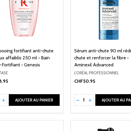
oing fortifiant anti-chute
Sérum anti-chute 90 ml rédu
x affaiblis 250 ml • Bain
chute et renforcer la fibre •
Fortifiant • Genesis
Aminexil Advanced
TASE
L'ORÉAL PROFESSIONNEL
8.95
CHF50.95
ité:
Quantité:
UIRE LA QUANTITÉ DE UNDEFINED
AUGMENTER LA QUANTITÉ DE UNDEFINED
RÉDUIRE LA QUANTITÉ 
AUGMENTER LA QU
AJOUTER AU PANIER
AJOUTER AU PA