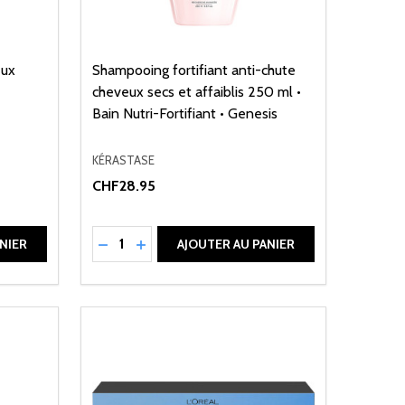
eux
Shampooing fortifiant anti-chute
cheveux secs et affaiblis 250 ml •
Bain Nutri-Fortifiant • Genesis
KÉRASTASE
CHF28.95
Quantité:
DE UNDEFINED
ANTITÉ DE UNDEFINED
RÉDUIRE LA QUANTITÉ DE UNDEFINED
AUGMENTER LA QUANTITÉ DE UNDEFI
NIER
AJOUTER AU PANIER