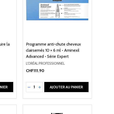
ire la
Programme anti-chute cheveux
clairsemés 10 × 6 ml • Aminexil
Advanced • Série Expert
L'ORÉAL PROFESSIONNEL
CHF111.90
Quantité:
DE UNDEFINED
ANTITÉ DE UNDEFINED
RÉDUIRE LA QUANTITÉ DE UNDEFINED
AUGMENTER LA QUANTITÉ DE UNDEFI
NIER
AJOUTER AU PANIER