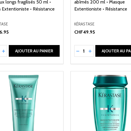
x longs fragilisés 50 ml •
abîmés 200 ml • Masque
 Extentioniste • Résistance
Extentioniste • Résistance
TASE
KÉRASTASE
6.95
CHF49.95
ité:
Quantité:
UIRE LA QUANTITÉ DE UNDEFINED
AUGMENTER LA QUANTITÉ DE UNDEFINED
RÉDUIRE LA QUANTITÉ 
AUGMENTER LA QU
AJOUTER AU PANIER
AJOUTER AU PA