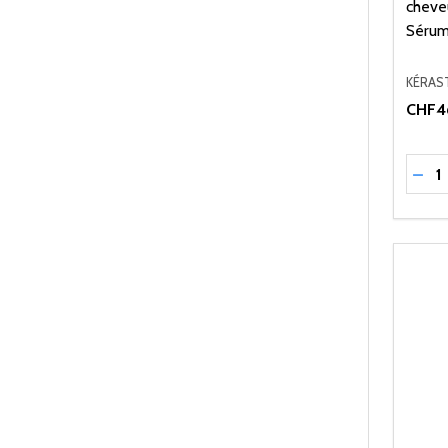
cheveu
Sérum
KÉRAS
CHF4
Quant
RÉD