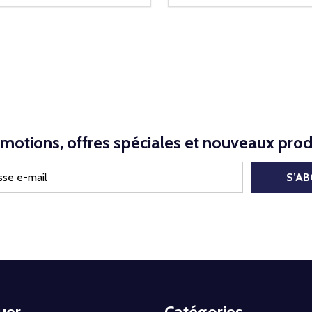
motions, offres spéciales et nouveaux prod
S’A
uer
Catégories