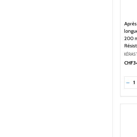
Après
longu
200 m
Résis
KÉRAS
CHF3
Quant
RÉD