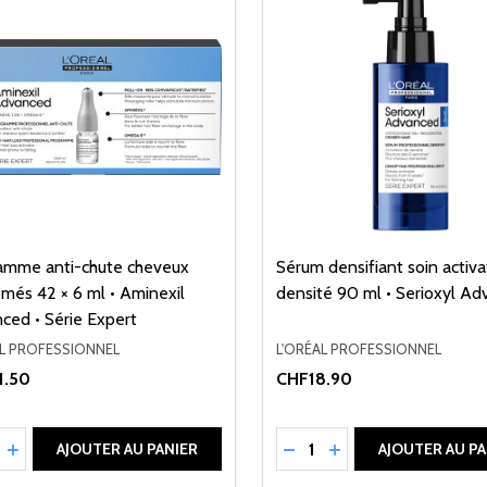
amme anti-chute cheveux
Sérum densifiant soin activ
emés 42 × 6 ml • Aminexil
densité 90 ml • Serioxyl A
ced • Série Expert
AL PROFESSIONNEL
L'ORÉAL PROFESSIONNEL
1.50
CHF18.90
ité:
Quantité:
UIRE LA QUANTITÉ DE UNDEFINED
AUGMENTER LA QUANTITÉ DE UNDEFINED
RÉDUIRE LA QUANTITÉ 
AUGMENTER LA QU
AJOUTER AU PANIER
AJOUTER AU PA