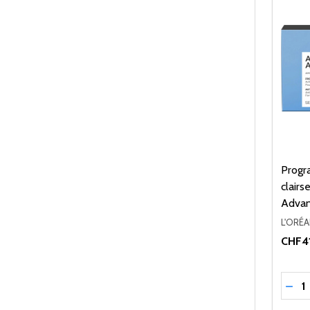
Progr
clairs
Advan
L'ORÉ
CHF4
Quant
RÉD