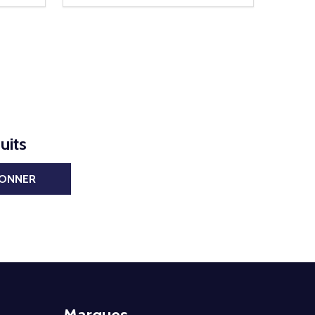
uits
BONNER
Marques