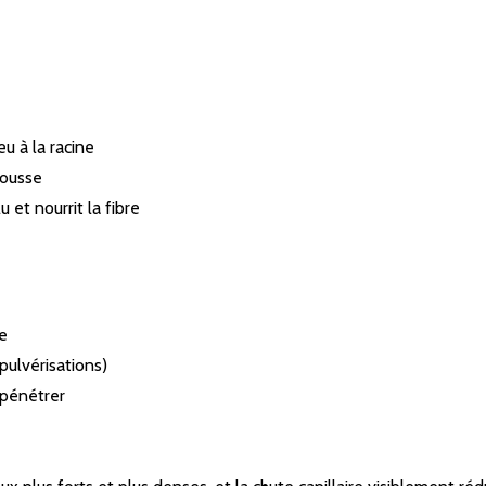
u à la racine
 pousse
 et nourrit la fibre
de
pulvérisations)
 pénétrer