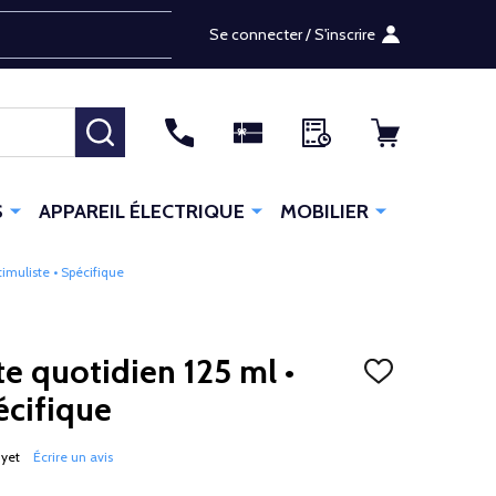
Se connecter / S'inscrire
RECHERCHER
S
APPAREIL ÉLECTRIQUE
MOBILIER
timuliste • Spécifique
e quotidien 125 ml •
AJOUTER
À
écifique
LA
LISTE
D'ENVIES
 yet
Écrire un avis