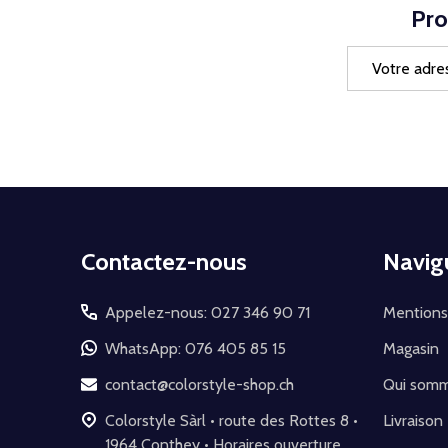
Pro
Adresse
e-
mail
Début
Contactez-nous
Navig
du
pied
Appelez-nous: 027 346 90 71
Mentions
de
WhatsApp: 076 405 85 15
Magasin
page
contact@colorstyle-shop.ch
Qui som
Colorstyle Sàrl • route des Rottes 8 •
Livraison
1964 Conthey • Horaires ouverture