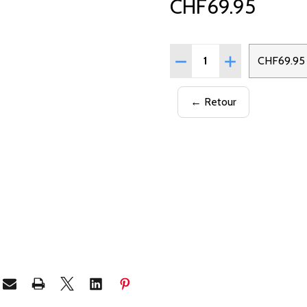
CHF69.95
Quantité:
RÉDUIRE LA QUANTITÉ DE
AUGMENTER LA 
CHF69.95
← Retour