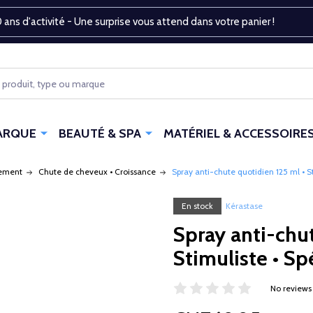
 ans d'activité - Une surprise vous attend dans votre panier !
ARQUE
BEAUTÉ & SPA
MATÉRIEL & ACCESSOIRE
tement
Chute de cheveux • Croissance
Spray anti-chute quotidien 125 ml • S
En stock
Kérastase
Spray anti-chut
Stimuliste • Sp
No reviews