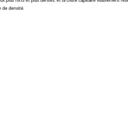
eux plus forts et plus denses, et la chute capillaire visiblement réd
e de densité.