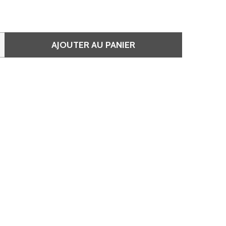
AJOUTER AU PANIER
 SPRAY ANTI-CHUTE QUOTIDIEN 125 ML • STIMULISTE • SPÉ
QUANTITÉ DE SPRAY ANTI-CHUTE QUOTIDIEN 125 ML • STIM