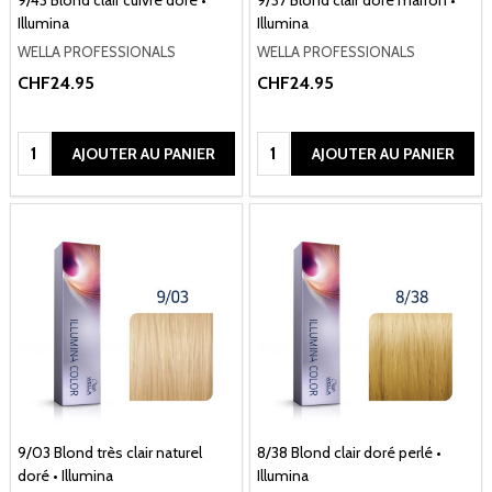
9/43 Blond clair cuivré doré •
9/37 Blond clair doré marron •
Illumina
Illumina
WELLA PROFESSIONALS
WELLA PROFESSIONALS
CHF24.95
CHF24.95
Quantité:
Quantité:
AJOUTER AU PANIER
AJOUTER AU PANIER
9/03 Blond très clair naturel
8/38 Blond clair doré perlé •
doré • Illumina
Illumina