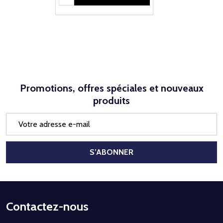
Promotions, offres spéciales et nouveaux
produits
Adresse
e-
mail
S’ABONNER
Début
Contactez-nous
du