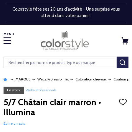
Colorstyle fête ses 20 ans d'activité - Une surprise vous
attend dans votre panier !
MENU
Rechercher
RE
MARQUE
Wella Professionnel
Coloration cheveux
Couleur pe
En stock
Wella Professionals
5/7 Châtain clair marron •
AJOU
À
Illumina
LA
LISTE
D'ENV
Écrire un avis