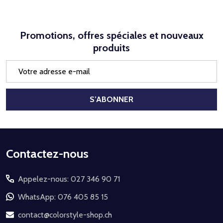
Promotions, offres spéciales et nouveaux
produits
Adresse
e-
mail
S’ABONNER
Début
Contactez-nous
du
Appelez-nous: 027 346 90 71
pied
de
WhatsApp: 076 405 85 15
page
contact@colorstyle-shop.ch