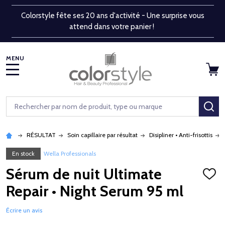
Colorstyle fête ses 20 ans d'activité - Une surprise vous
attend dans votre panier !
MENU
Rechercher
RE
RÉSULTAT
Soin capillaire par résultat
Disipliner • Anti-frisottis
En stock
Wella Professionals
Sérum de nuit Ultimate
AJOU
À
Repair • Night Serum 95 ml
LA
LISTE
D'ENV
Écrire un avis