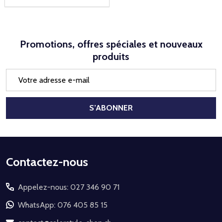
Promotions, offres spéciales et nouveaux
produits
Adresse
e-
mail
S’ABONNER
Début
Contactez-nous
du
Appelez-nous: 027 346 90 71
pied
de
WhatsApp: 076 405 85 15
page