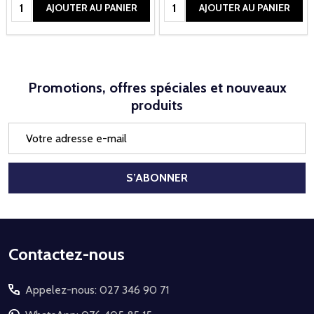
Quantité:
Quantité:
AJOUTER AU PANIER
AJOUTER AU PANIER
Promotions, offres spéciales et nouveaux
produits
Adresse
e-
mail
S’ABONNER
Début
Contactez-nous
du
Appelez-nous: 027 346 90 71
pied