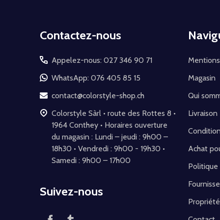
Début
Contactez-nous
Navig
du
pied
Appelez-nous: 027 346 90 71
Mentions
de
WhatsApp: 076 405 85 15
Magasin
page
contact@colorstyle-shop.ch
Qui som
Colorstyle Sàrl • route des Rottes 8 •
Livraison
1964 Conthey • Horaires ouverture
Conditio
du magasin : Lundi – jeudi : 9h00 –
18h30 • Vendredi : 9h00 - 19h30 •
Achat pou
Samedi : 9h00 – 17h00
Politique
Fournisse
Suivez-nous
Propriété
Contact