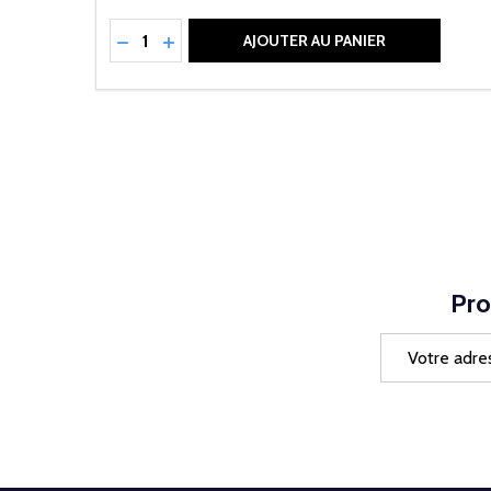
Quantité:
RÉDUIRE LA QUANTITÉ DE UNDEFINED
AUGMENTER LA QUANTITÉ DE UNDEFI
AJOUTER AU PANIER
Pro
Adresse
e-
mail