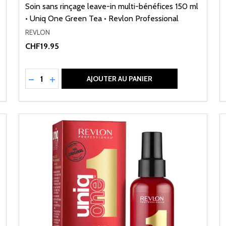
Soin sans rinçage leave-in multi-bénéfices 150 ml
• Uniq One Green Tea • Revlon Professional
REVLON
CHF19.95
Quantité:
NED
RÉDUIRE LA QUANTITÉ DE UNDEFINED
AUGMENTER LA QUANTITÉ DE UNDEFINED
AJOUTER AU PANIER