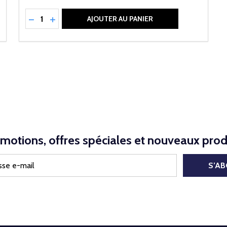
Quantité:
NED
RÉDUIRE LA QUANTITÉ DE UNDEFINED
AUGMENTER LA QUANTITÉ DE UNDEFINED
AJOUTER AU PANIER
motions, offres spéciales et nouveaux prod
S’A