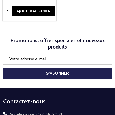
Quantité:
AJOUTER AU PANIER
Promotions, offres spéciales et nouveaux
produits
Adresse
e-
mail
S’ABONNER
Début
Contactez-nous
du
Appelez-nous: 027 346 90 71