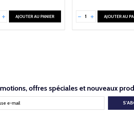
ité:
Quantité:
UIRE LA QUANTITÉ DE UNDEFINED
AUGMENTER LA QUANTITÉ DE UNDEFINED
RÉDUIRE LA QUANTITÉ 
AUGMENTER LA QU
AJOUTER AU PANIER
AJOUTER AU PA
motions, offres spéciales et nouveaux prod
S’A