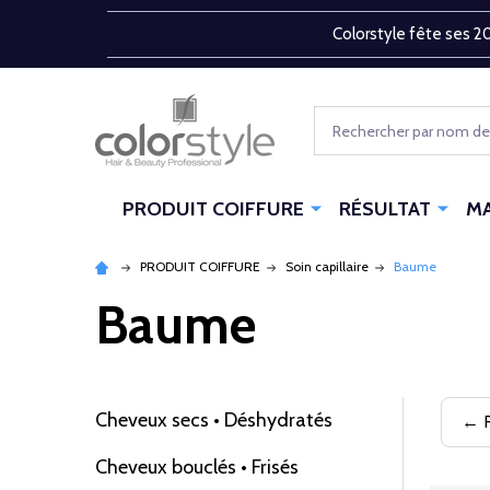
Colorstyle fête ses 20
Rechercher
PRODUIT COIFFURE
RÉSULTAT
M
PRODUIT COIFFURE
Soin capillaire
Baume
Baume
Cheveux secs • Déshydratés
← R
Filtrer
Cheveux bouclés • Frisés
par