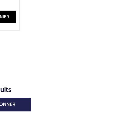
DE UNDEFINED
ANTITÉ DE UNDEFINED
NIER
uits
BONNER