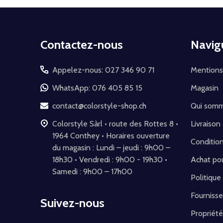
Début
Contactez-nous
Navig
du
pied
Appelez-nous: 027 346 90 71
Mentions
de
WhatsApp: 076 405 85 15
Magasin
page
contact@colorstyle-shop.ch
Qui som
Colorstyle Sàrl • route des Rottes 8 •
Livraison
1964 Conthey • Horaires ouverture
Conditio
du magasin : Lundi – jeudi : 9h00 –
18h30 • Vendredi : 9h00 - 19h30 •
Achat pou
Samedi : 9h00 – 17h00
Politique
Fournisse
Suivez-nous
Propriété